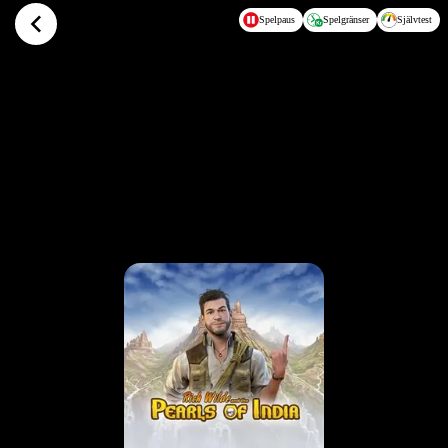
Hoppa till huvudinnehållet
Spelpaus
Spelgränser
Självtest