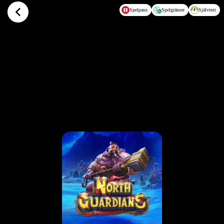
Hoppa till huvudinnehållet
Spelpaus
Spelgränser
Självtest