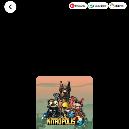
Hoppa till huvudinnehållet
Spelpaus
Spelgränser
Självtest