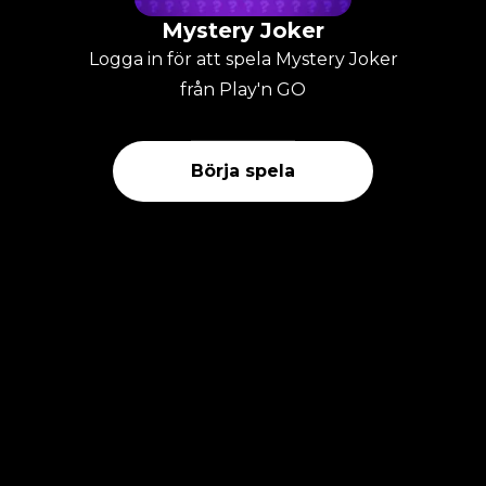
Mystery Joker
Logga in för att spela Mystery Joker
från Play'n GO
Börja spela