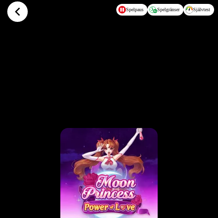
Hoppa till huvudinnehållet
Spelpaus
Spelgränser
Självtest