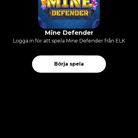
Mine Defender
Logga in för att spela Mine Defender från ELK
Börja spela