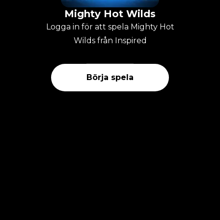
Mighty Hot Wilds
Logga in för att spela Mighty Hot
Wilds från Inspired
Börja spela