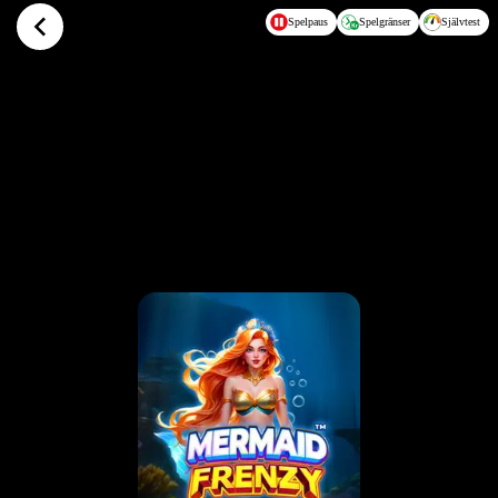
Hoppa till huvudinnehållet
Spelpaus
Spelgränser
Självtest