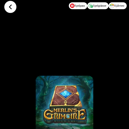
Hoppa till huvudinnehållet
Spelpaus
Spelgränser
Självtest