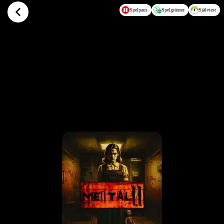
Hoppa till huvudinnehållet
Spelpaus
Spelgränser
Självtest