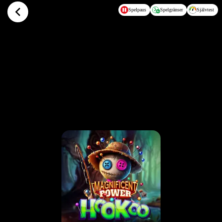
Hoppa till huvudinnehållet
Spelpaus
Spelgränser
Självtest