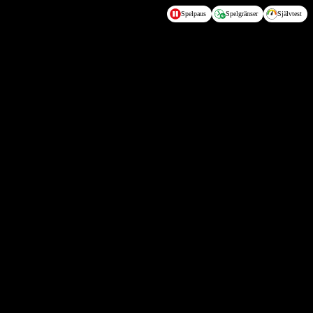
Spelpaus
Spelgränser
Självtest