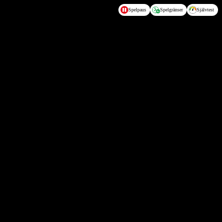
Spelpaus
Spelgränser
Självtest