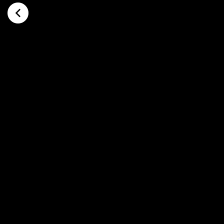
Hoppa till huvudinnehållet