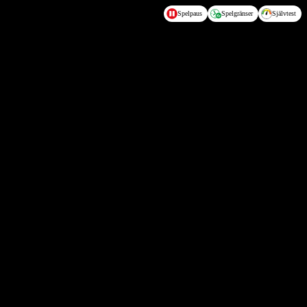
Spelpaus
Spelgränser
Självtest