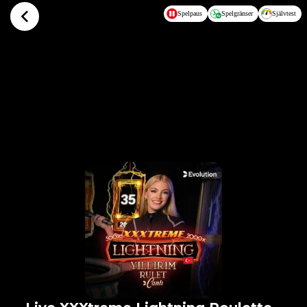
Hoppa till huvudinnehållet
Spelpaus
Spelgränser
Självtest