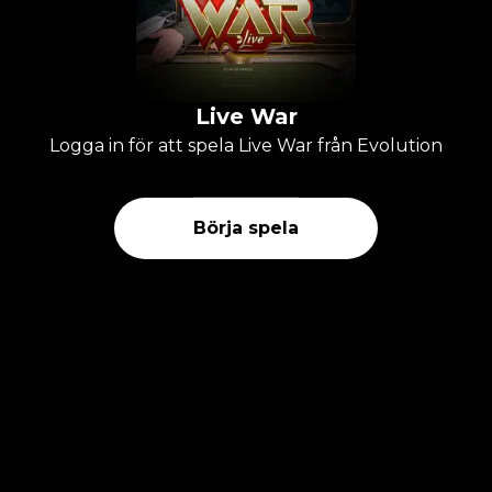
Live War
Logga in för att spela Live War från Evolution
Börja spela