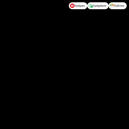
Spelpaus
Spelgränser
Självtest