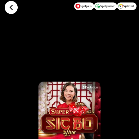
Hoppa till huvudinnehållet
Spelpaus
Spelgränser
Självtest