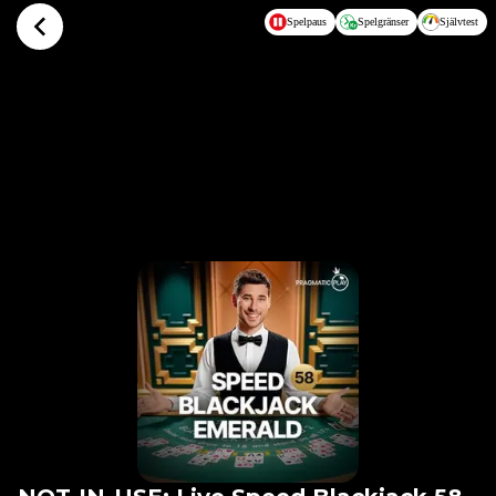
Hoppa till huvudinnehållet
Spelpaus
Spelgränser
Självtest