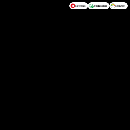
Spelpaus
Spelgränser
Självtest