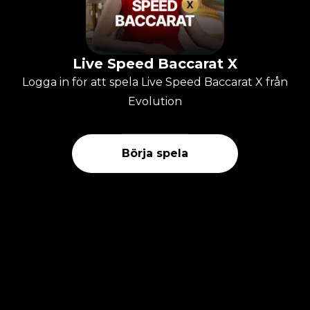
Live Speed Baccarat X
Logga in för att spela Live Speed Baccarat X från
Evolution
Börja spela