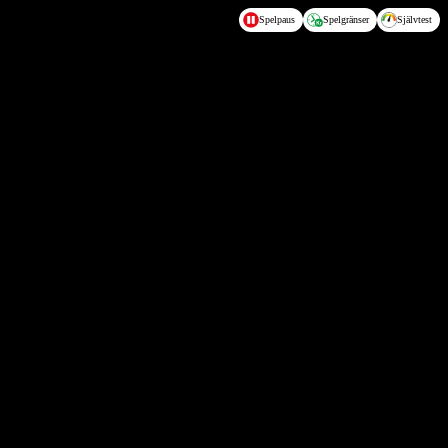
Spelpaus
Spelgränser
Självtest