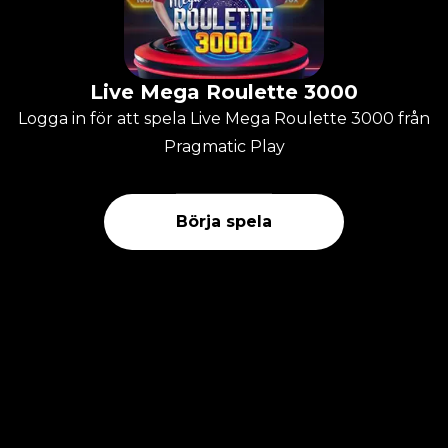
Live Mega Roulette 3000
Logga in för att spela Live Mega Roulette 3000 från
Pragmatic Play
Börja spela