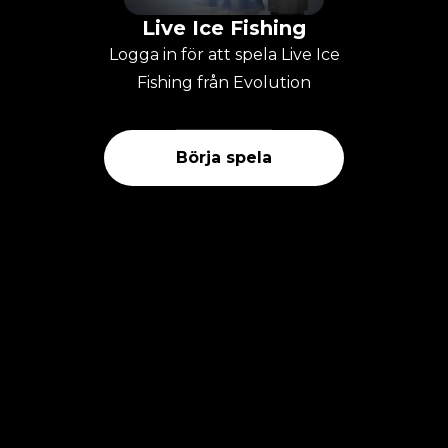
Live Ice Fishing
Logga in för att spela Live Ice
Fishing från Evolution
Börja spela