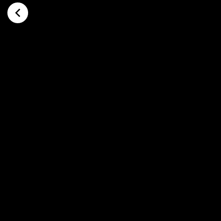
Hoppa till huvudinnehållet