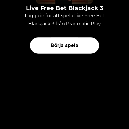
Live Free Bet Blackjack 3
Logga in för att spela Live Free Bet
Blackjack 3 från Pragmatic Play
Börja spela