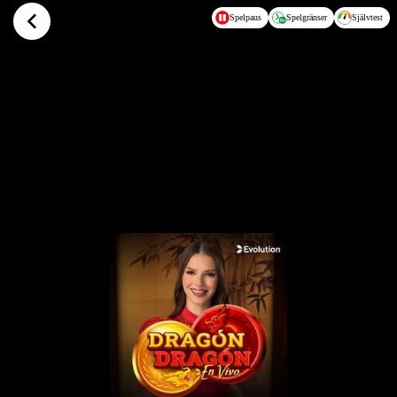
Hoppa till huvudinnehållet
Spelpaus
Spelgränser
Självtest