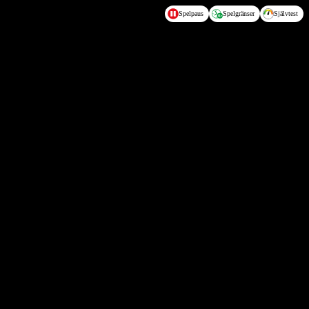
Spelpaus
Spelgränser
Självtest