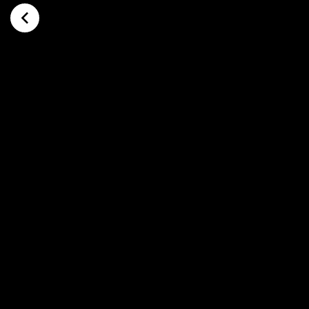
Hoppa till huvudinnehållet