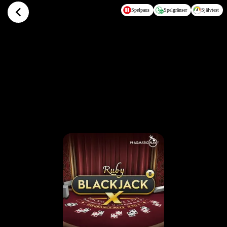
Hoppa till huvudinnehållet
Spelpaus
Spelgränser
Självtest