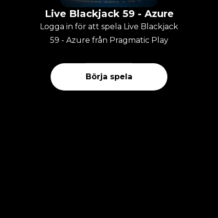
Live Blackjack 59 - Azure
Logga in för att spela Live Blackjack
59 - Azure från Pragmatic Play
Börja spela