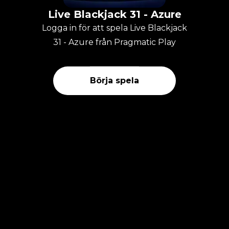
Live Blackjack 31 - Azure
Logga in för att spela Live Blackjack
31 - Azure från Pragmatic Play
Börja spela