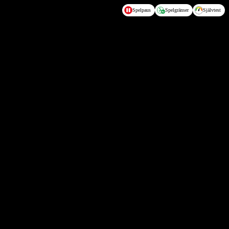
Spelpaus
Spelgränser
Självtest