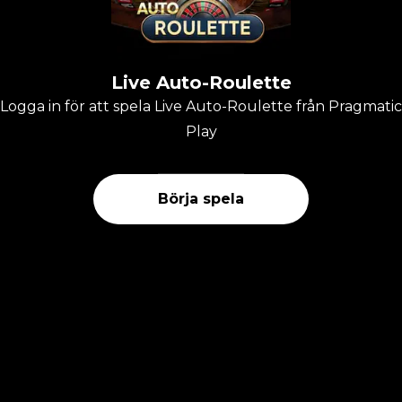
Live Auto-Roulette
Logga in för att spela Live Auto-Roulette från Pragmatic
Play
Börja spela