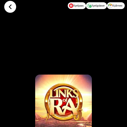
Hoppa till huvudinnehållet
Spelpaus
Spelgränser
Självtest