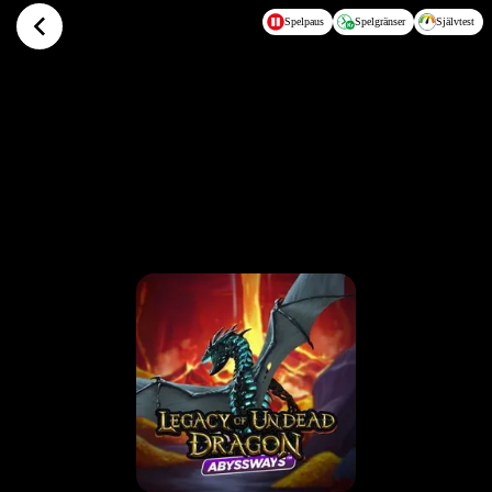
Hoppa till huvudinnehållet
Spelpaus
Spelgränser
Självtest