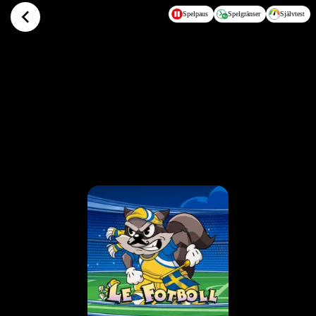
Hoppa till huvudinnehållet
Spelpaus
Spelgränser
Självtest