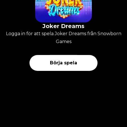
Joker Dreams
Logga in för att spela Joker Dreams från Snowborn
Games
Börja spela