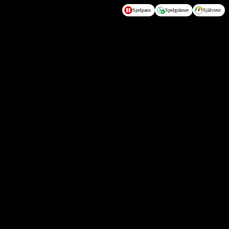
Spelpaus
Spelgränser
Självtest