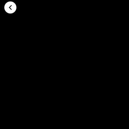
Hoppa till huvudinnehållet