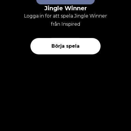
Jingle Winner
Logga in för att spela Jingle Winner
från Inspired
Börja spela