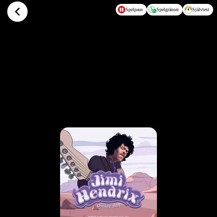
Hoppa till huvudinnehållet
Spelpaus
Spelgränser
Självtest