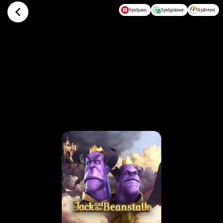
Hoppa till huvudinnehållet
Spelpaus
Spelgränser
Självtest