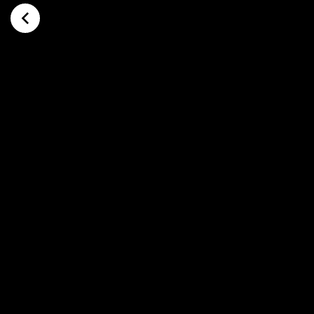
Hoppa till huvudinnehållet