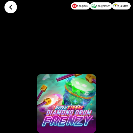
Hoppa till huvudinnehållet
Spelpaus
Spelgränser
Självtest