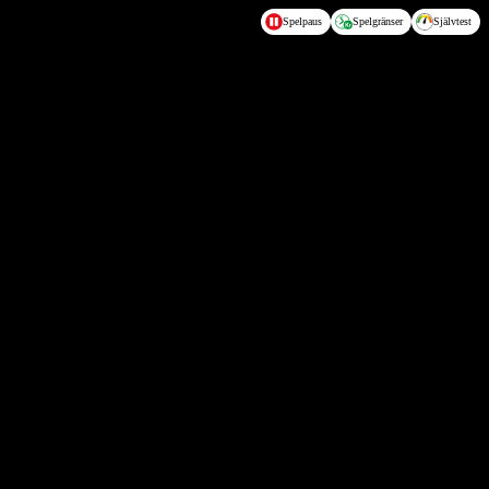
Spelpaus
Spelgränser
Självtest