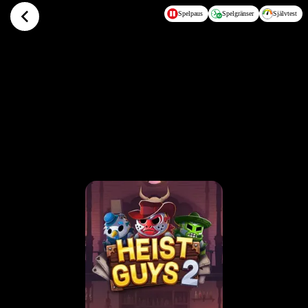
Hoppa till huvudinnehållet
Spelpaus
Spelgränser
Självtest