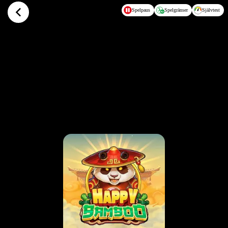
Hoppa till huvudinnehållet
Spelpaus
Spelgränser
Självtest