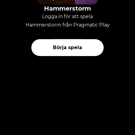
Hammerstorm
Logga in för att spela
Hammerstorm från Pragmatic Play
Börja spela