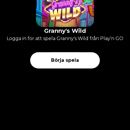
Granny's Wild
Logga in för att spela Granny's Wild från Play'n GO
Börja spela