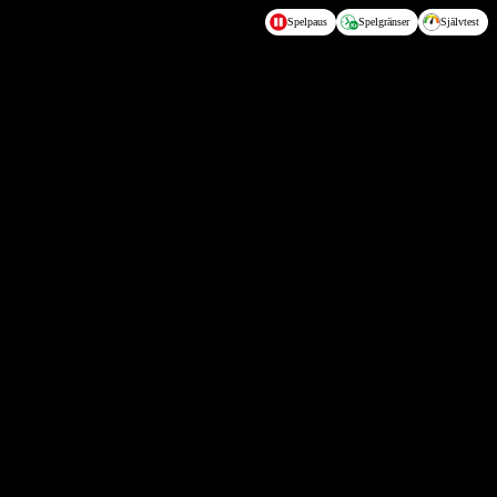
Spelpaus
Spelgränser
Självtest