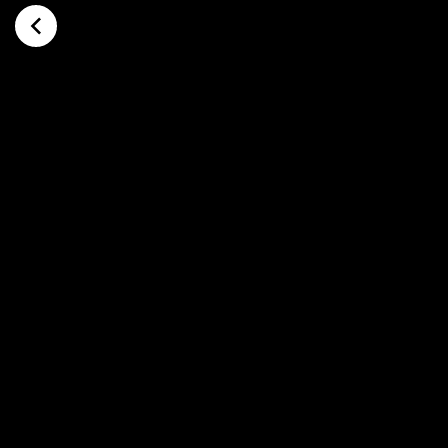
Hoppa till huvudinnehållet