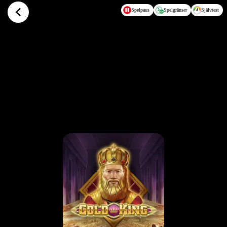
Hoppa till huvudinnehållet
Spelpaus
Spelgränser
Självtest