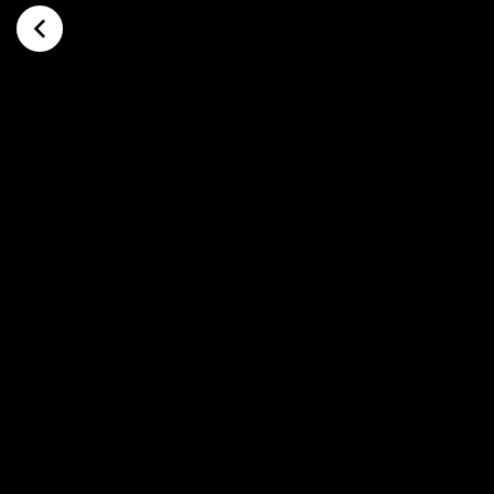
Hoppa till huvudinnehållet