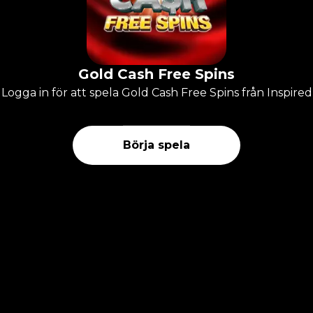
Gold Cash Free Spins
Logga in för att spela Gold Cash Free Spins från Inspired
Börja spela