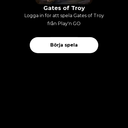
Gates of Troy
Logga in för att spela Gates of Troy
från Play'n GO
Börja spela