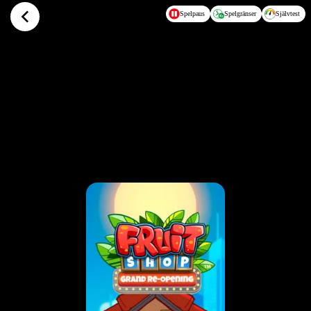
Hoppa till huvudinnehållet
Spelpaus
Spelgränser
Självtest