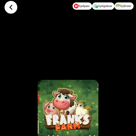
Hoppa till huvudinnehållet
Spelpaus
Spelgränser
Självtest