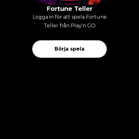
Fortune Teller
Logga in för att spela Fortune
Teller från Play'n GO
Börja spela